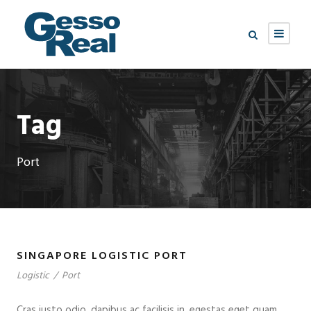
Tag
Port
SINGAPORE LOGISTIC PORT
Logistic
/
Port
Cras justo odio, dapibus ac facilisis in, egestas eget quam.